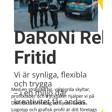
DaRoNi Rek
Fritid
Vi är synliga, flexibla
och trygga
Med en strajpad bil, välgjorda skyltar,
– i en miljö där
profilkläder och trycksaker hjälper vi på
kreativitet får andas.
DaRoNi ditt företag att synas bättre.
Logotyp och grafisk profil är ditt företags