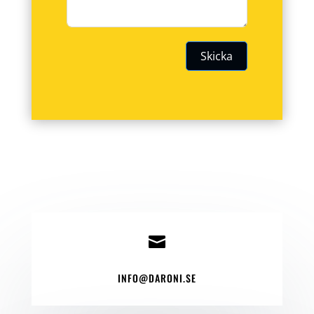
Skicka

INFO@DARONI.SE